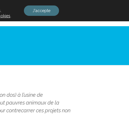
.
J'accepte
rtion
La concertation
Documentation
ookies
.
n dos) à l’usine de
tout pauvres animaux de la
our contrecarrer ces projets non