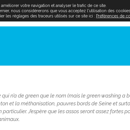
méliorer votre navigation et analyser le trafic de ce site.
dernier, nous considérerons que vous acceptez l'utilisation des cookies
Le projet
Les acteurs
L’inse
 les réglages des traceurs utilisés sur ce site ici :
Préférences de c
 qui n’a de green que le nom (mais le green washing a bo
éton et la méthanisation, pauvres bords de Seine et sur
particulier. J’espère que les assos seront assez fortes p
animaux.