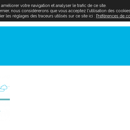
méliorer votre navigation et analyser le trafic de ce site.
dernier, nous considérerons que vous acceptez l'utilisation des cookies
Le projet
Les acteurs
L’inse
 les réglages des traceurs utilisés sur ce site ici :
Préférences de c