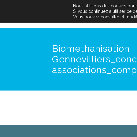
Nous utilisons des cookies pour a
Si vous continuez à utiliser ce 
Vous pouvez consulter et modifier
Biomethanisation
Gennevilliers_conc
associations_comp