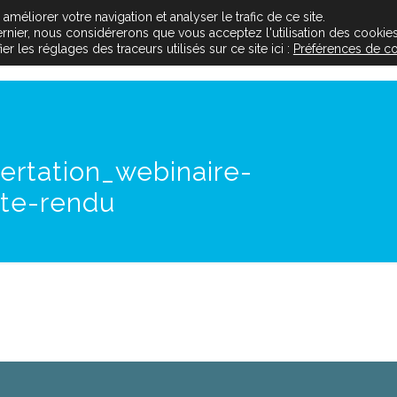
méliorer votre navigation et analyser le trafic de ce site.
dernier, nous considérerons que vous acceptez l'utilisation des cookies
Le projet
Les acteurs
L’inse
 les réglages des traceurs utilisés sur ce site ici :
Préférences de c
ertation_webinaire-
te-rendu